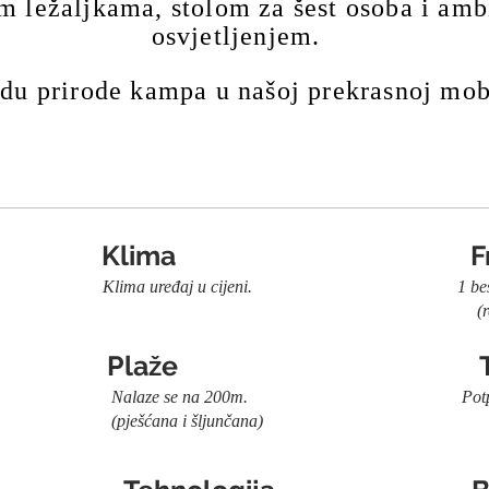
 ležaljkama, stolom za šest osoba i amb
osvjetljenjem.​
odu prirode kampa u našoj prekrasnoj mob
Klima
F
 cijeni. Klima uređaj u cijeni. 1 besplatan p
vacija nije pot
Plaže
voljeni. Nalaze se na 200m. Potpuno oprem
pješćana i šlj