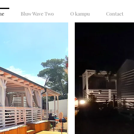
ne
Bluw Wave Two
O kampu
Contact