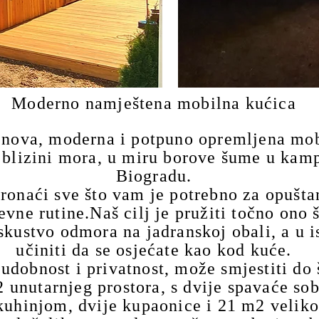
Moderno namještena mobilna kućica​
 nova, moderna i potpuno opremljena mob
 blizini mora, u miru borove šume u kam
Biogradu.​
ronaći sve što vam je potrebno za opušta
vne rutine.Naš cilj je pružiti točno ono š
skustvo odmora na jadranskoj obali, a u i
učiniti da se osjećate kao kod kuće.​
udobnost i privatnost, može smjestiti do 
 unutarnjeg prostora, s dvije spavaće so
uhinjom, dvije kupaonice i 21 m2 velik