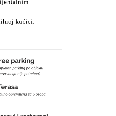
ijentalnim
ilnoj kućici.
ree parking
arking po objektu
rebna)
Terasa
ljena za 6 osoba.
unčana)