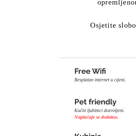
opremljenom
Osjetite slob
Free Wifi
Besplatan internet u
(rezer
Pet friendly
Kućni ljubimci doz
Naplaćuje se dodatno.
(