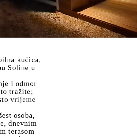
ilna kućica,
pu Soline u
nje i odmor
to tražite;
sto vrijeme
šest osoba,
be, dnevnim
om terasom