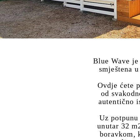
Blue Wave je
smještena u
Ovdje ćete p
od svakodne
autentično i
Uz potpunu 
unutar 32 m2
boravkom, k