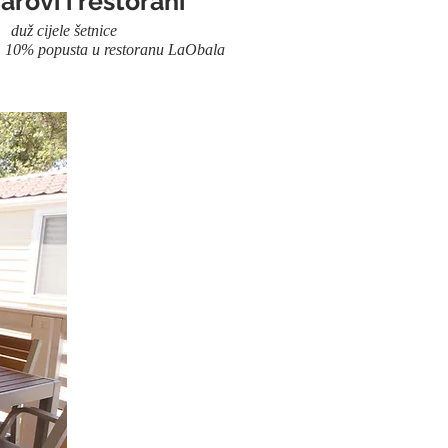
arovi i restorani
 cijele šetnice
a u restoranu LaObala